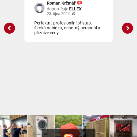
Roman Krčmář
doporučuje
ELLEX
23. října 2024
Perfektní, profesionílní přístup,
P
i
široká nabídka, ochotný personál a
R
am
příznivé ceny.
r